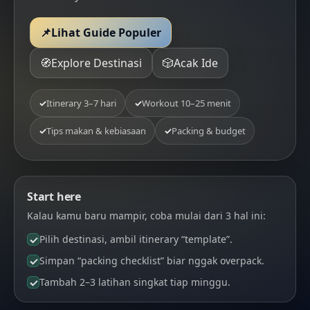
📌
Lihat Guide Populer
🧭
Explore Destinasi
🎲
Acak Ide
✓
Itinerary 3–7 hari
✓
Workout 10–25 menit
✓
Tips makan & kebiasaan
✓
Packing & budget
Start here
Kalau kamu baru mampir, coba mulai dari 3 hal ini:
Pilih destinasi, ambil itinerary “template”.
Simpan “packing checklist” biar nggak overpack.
Tambah 2–3 latihan singkat tiap minggu.