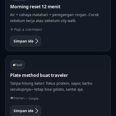
Morning reset 12 menit
Air + cahaya matahari + peregangan ringan. Cocok
sebelum kerja atau sebelum city walk.
☀️ Pagi
•
🧘 Low impact
Simpan ide
Food
Plate method buat traveler
Tanpa hitung kalori: fokus protein, sayur, karbo
secukupnya—tetap bisa gelato, santai aja.
🍽️ Harian
•
✅ Simple
Simpan ide